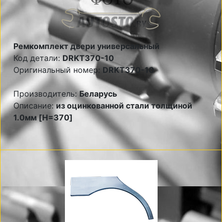
Ремкомплект двери универсальный
Код детали:
DRKT370-10
Оригинальный номер:
DRKT370-10
Производитель:
Беларусь
Описание:
из оцинкованной стали толщиной
1.0мм [H=370]