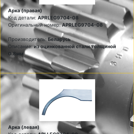
Арка (правая)
Код детали:
APRLEG9704-08
Оригинальный номер:
APRLEG9704-08
Производитель:
Беларусь
Описание:
из оцинкованной стали толщиной
0.8мм
Арка (левая)