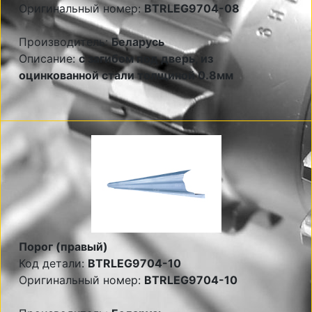
Оригинальный номер:
BTRLEG9704-08
Производитель:
Беларусь
Описание:
с загибом под дверь, из
оцинкованной стали толщиной 0.8мм
Порог (правый)
Код детали:
BTRLEG9704-10
Оригинальный номер:
BTRLEG9704-10