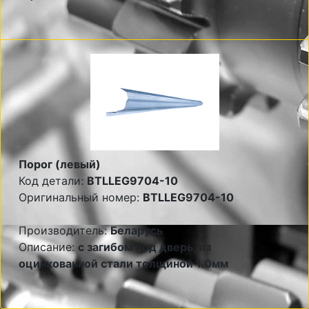
Порог (левый)
Код детали:
BTLLEG9704-10
Оригинальный номер:
BTLLEG9704-10
Производитель:
Беларусь
Описание:
с загибом под дверь, из
оцинкованной стали толщиной 1.0мм