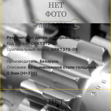
Ремкомплект двери универсальный
Код детали:
DRKT370-08
Оригинальный номер:
DRKT370-08
Производитель:
Беларусь
Описание:
из оцинкованной стали толщиной
0.8мм [H=370]