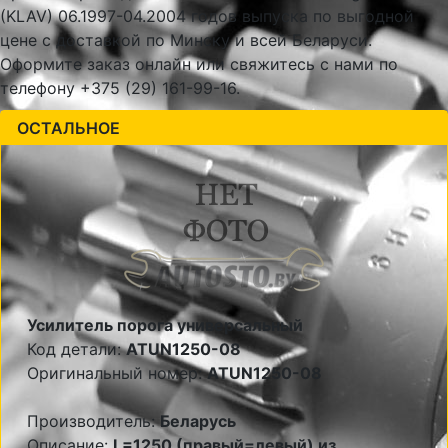
(KLAV) 06.1997-04.2004 годов выпуска по выгодной
цене с доставкой по Минску и всей Беларуси.
Оформите заказ онлайн или свяжитесь с нами по
телефону +375 (29) 161-99-16.
ОСТАЛЬНОЕ
Усилитель порога универсальный
Код детали:
ATUN1250-08
Оригинальный номер:
ATUN1250-08
Производитель:
Беларусь
Описание:
L=1250 (правый=левый) из