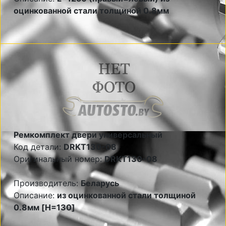
оцинкованной стали толщиной 0.8мм
Ремкомплект двери универсальный
Код детали:
DRKT130-08
Оригинальный номер:
DRKT130-08
Производитель:
Беларусь
Описание:
из оцинкованной стали толщиной
0.8мм [H=130]