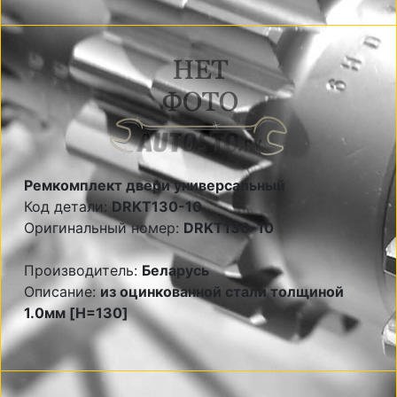
Ремкомплект двери универсальный
Код детали:
DRKT130-10
Оригинальный номер:
DRKT130-10
Производитель:
Беларусь
Описание:
из оцинкованной стали толщиной
1.0мм [H=130]