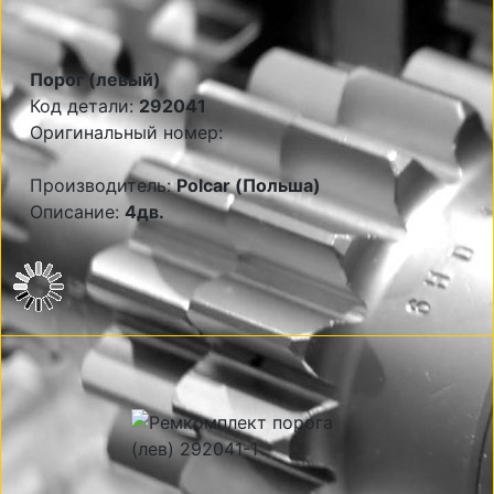
Порог (левый)
Код детали:
292041
Оригинальный номер:
Производитель:
Polcar (Польша)
Описание:
4дв.