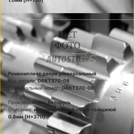
1.0мм [H=130]
Ремкомплект двери универсальный
Код детали:
DRKT370-08
Оригинальный номер:
DRKT370-08
Производитель:
Беларусь
Описание:
из оцинкованной стали толщиной
0.8мм [H=370]