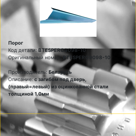
Порог
Код детали:
BTESPERO9098-10
Оригинальный номер:
BTESPERO9098-10
Производитель:
Беларусь
Описание:
с загибом под дверь,
(правый=левый) из оцинкованной стали
толщиной 1.0мм