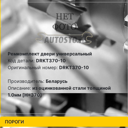
Ремкомплект двери универсальный
Код детали:
DRKT370-10
Оригинальный номер:
DRKT370-10
Производитель:
Беларусь
Описание:
из оцинкованной стали толщиной
1.0мм [H=370]
ПОРОГИ