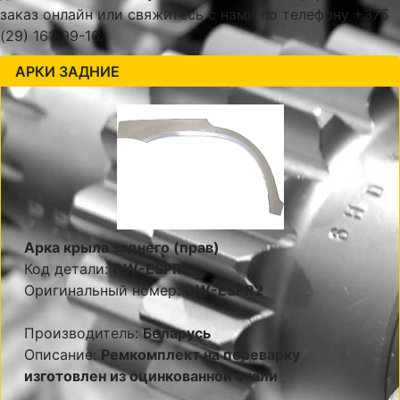
заказ онлайн или свяжитесь с нами по телефону +375
(29) 161-99-16.
АРКИ ЗАДНИЕ
Арка крыла заднего (прав)
Код детали:
DW-ESPR2
Оригинальный номер:
DW-ESPR2
Производитель:
Беларусь
Описание:
Ремкомплект на переварку
изготовлен из оцинкованной стали