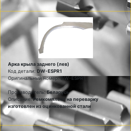
Арка крыла заднего (лев)
Код детали:
DW-ESPR1
Оригинальный номер:
DW-ESPR1
Производитель:
Беларусь
Описание:
Ремкомплект на переварку
изготовлен из оцинкованной стали