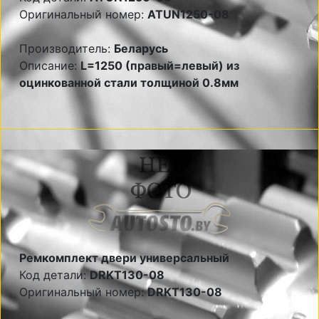
Оригинальный номер:
ATUN1250-08
Производитель:
Беларусь
Описание:
L=1250 (правый=левый) из
оцинкованной стали толщиной 0.8мм
Ремкомплект двери универсальный
Код детали:
DRKT130-08
Оригинальный номер:
DRKT130-08