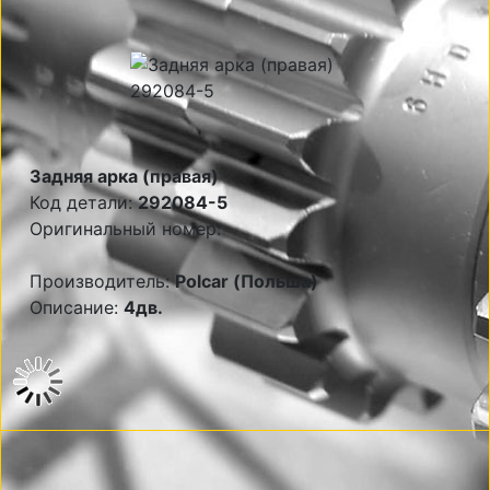
Задняя арка (правая)
Код детали:
292084-5
Оригинальный номер:
Производитель:
Polcar (Польша)
Описание:
4дв.