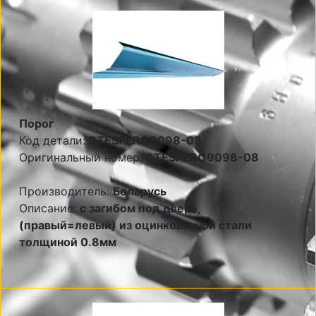
Порог
Код детали:
BTESPERO9098-08
Оригинальный номер:
BTESPERO9098-08
Производитель:
Беларусь
Описание:
с загибом под дверь,
(правый=левый) из оцинкованной стали
толщиной 0.8мм