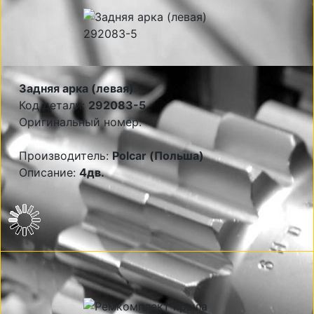
Задняя арка (левая)
Код детали:
292083-5
Оригинальный номер:
Производитель:
Polcar (Польша)
Описание:
4дв.