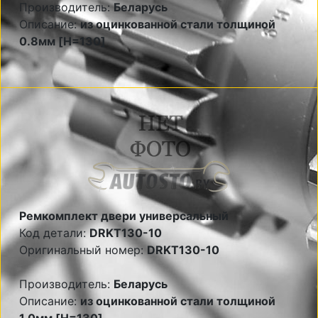
Производитель:
Беларусь
Описание:
из оцинкованной стали толщиной
0.8мм [H=130]
Ремкомплект двери универсальный
Код детали:
DRKT130-10
Оригинальный номер:
DRKT130-10
Производитель:
Беларусь
Описание:
из оцинкованной стали толщиной