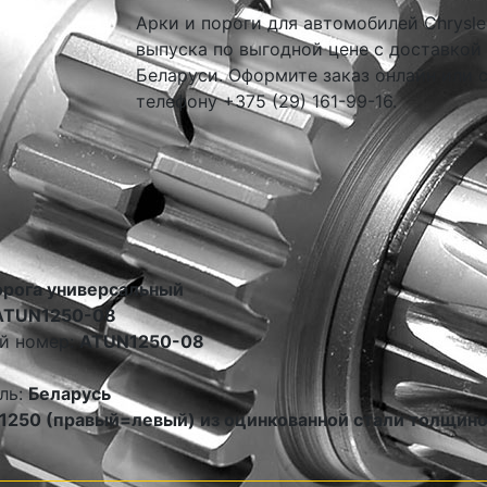
Арки и пороги для автомобилей Chrysler
выпуска по выгодной цене с доставкой
Беларуси. Оформите заказ онлайн или 
телефону +375 (29) 161-99-16.
орога универсальный
ATUN1250-08
й номер:
ATUN1250-08
ль:
Беларусь
1250 (правый=левый) из оцинкованной стали толщин