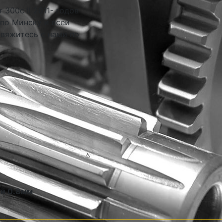
 300c II 2011- годов
 по Минску и всей
свяжитесь с нами по
ой 0.8мм