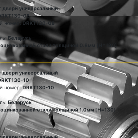
 двери универсальный
DRKT130-08
й номер:
DRKT130-08
ль:
Беларусь
 оцинкованной стали толщиной 0.8мм [H=130]
 двери универсальный
DRKT130-10
й номер:
DRKT130-10
ль:
Беларусь
 оцинкованной стали толщиной 1.0мм [H=130]
 двери универсальный