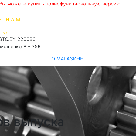
. Вы можете купить полнофункциональную версию
Е НАМ!
1-99-16
0
ТЫ:
shopping_cart
STO.BY
220086,
имошенко 8 - 359
О МАГАЗИНЕ
дов выпуска