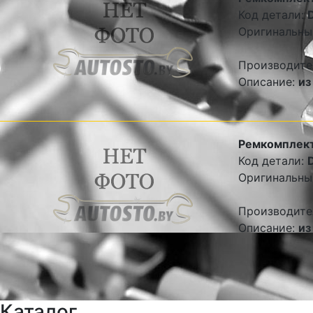
Код детали:
Оригинальны
Производите
Описание:
из
Ремкомплект
Код детали:
Оригинальны
Производите
Описание:
из
Каталог