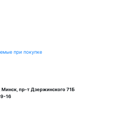
аемые при покупке
 Минск, пр-т Дзержинского 71Б
99-16