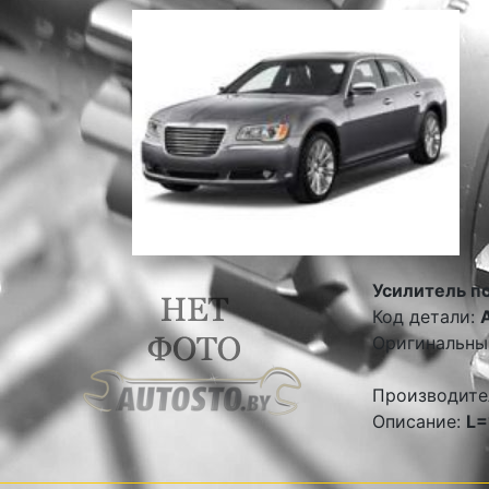
Усилитель п
Код детали:
Оригинальны
Производите
Описание:
L=