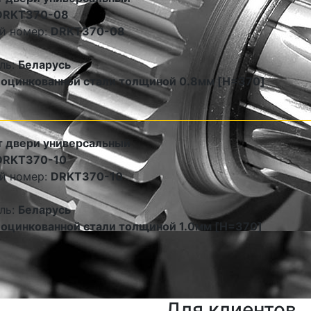
DRKT370-08
й номер:
DRKT370-08
ль:
Беларусь
 оцинкованной стали толщиной 0.8мм [H=370]
 двери универсальный
DRKT370-10
й номер:
DRKT370-10
ль:
Беларусь
 оцинкованной стали толщиной 1.0мм [H=370]
Для клиентов