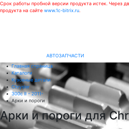
Срок работы пробной версии продукта истек. Через д
продукта на сайте
www.1c-bitrix.ru
.
АВТОЗАПЧАСТИ
Главная страница
Каталоги
Кузовные детали
Chrysler
300c II - 2011-
Арки и пороги
Арки и пороги для Chr