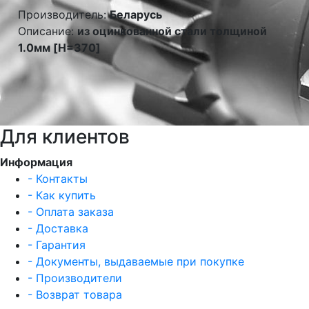
Производитель:
Беларусь
Описание:
из оцинкованной стали толщиной
1.0мм [H=370]
Для клиентов
Информация
- Контакты
- Как купить
- Оплата заказа
- Доставка
- Гарантия
- Документы, выдаваемые при покупке
- Производители
- Возврат товара