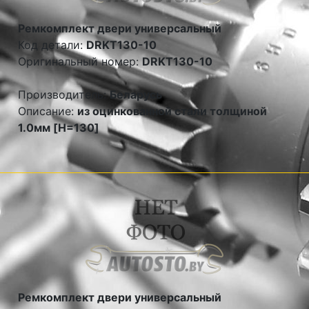
Ремкомплект двери универсальный
Код детали:
DRKT130-10
Оригинальный номер:
DRKT130-10
Производитель:
Беларусь
Описание:
из оцинкованной стали толщиной
1.0мм [H=130]
Ремкомплект двери универсальный