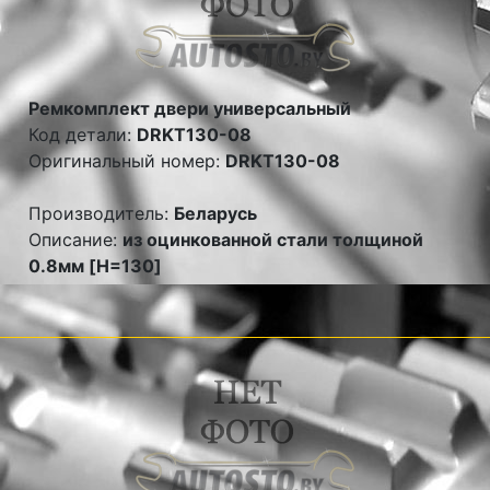
Ремкомплект двери универсальный
Код детали:
DRKT130-08
Оригинальный номер:
DRKT130-08
Производитель:
Беларусь
Описание:
из оцинкованной стали толщиной
0.8мм [H=130]