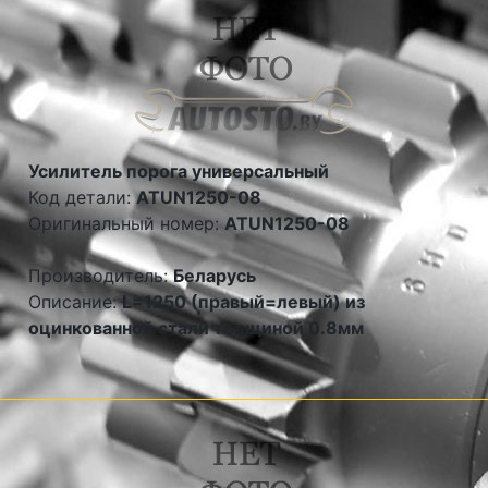
Усилитель порога универсальный
Код детали:
ATUN1250-08
Оригинальный номер:
ATUN1250-08
Производитель:
Беларусь
Описание:
L=1250 (правый=левый) из
оцинкованной стали толщиной 0.8мм