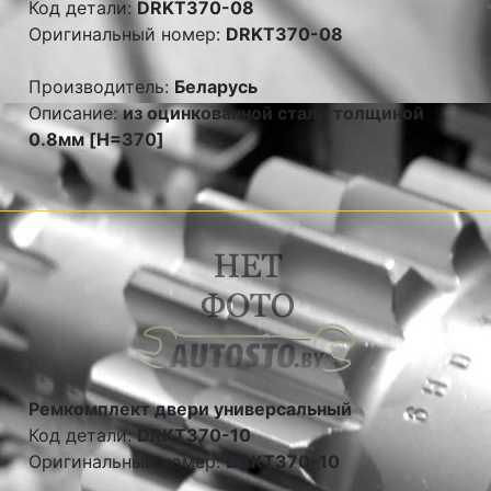
Код детали:
DRKT370-08
Оригинальный номер:
DRKT370-08
Производитель:
Беларусь
Описание:
из оцинкованной стали толщиной
0.8мм [H=370]
Ремкомплект двери универсальный
Код детали:
DRKT370-10
Оригинальный номер:
DRKT370-10