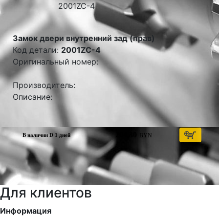
Замок двери внутренний зад (прав)
Код детали:
2001ZC-4
Оригинальный номер:
Производитель:
Описание:
204,30
BYN
В наличии D 1 дней
Для клиентов
Информация