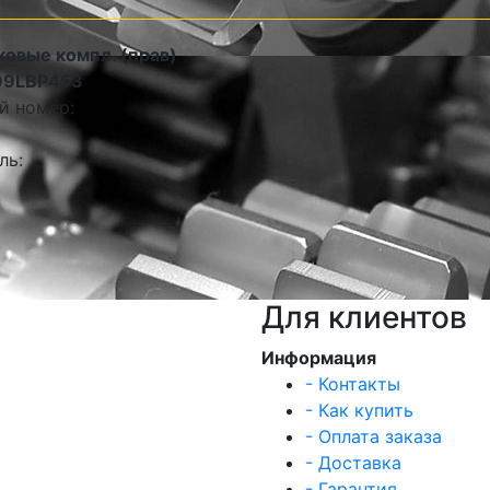
ковые компл. (прав)
99LBP453
й номер:
ль:
Для клиентов
Информация
- Контакты
- Как купить
- Оплата заказа
- Доставка
- Гарантия