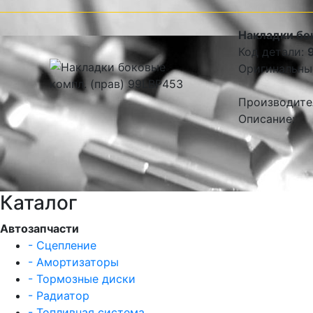
Накладки бо
Код детали:
Оригинальны
Производите
Описание:
Каталог
Автозапчасти
- Сцепление
- Амортизаторы
- Тормозные диски
- Радиатор
- Топливная система