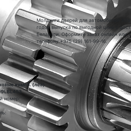
Молдинги дверей для автомобилей Alfa 
годов выпуска по выгодной цене с дост
Беларуси. Оформите заказ онлайн или 
телефону +375 (29) 161-99-16.
ковые компл. (лев)
99LBL453
й номер:
ль: