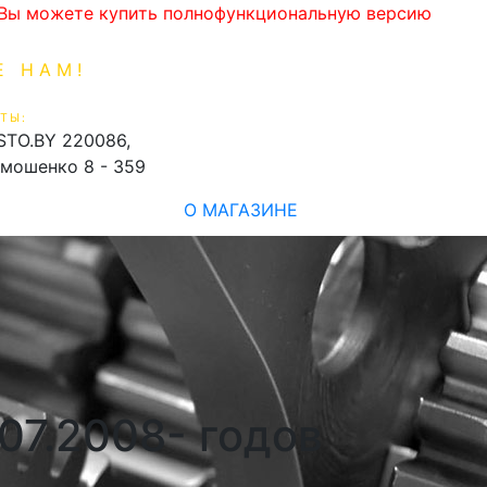
. Вы можете купить полнофункциональную версию
Е НАМ!
1-99-16
0
ТЫ:
shopping_cart
STO.BY
220086,
имошенко 8 - 359
О МАГАЗИНЕ
07.2008- годов