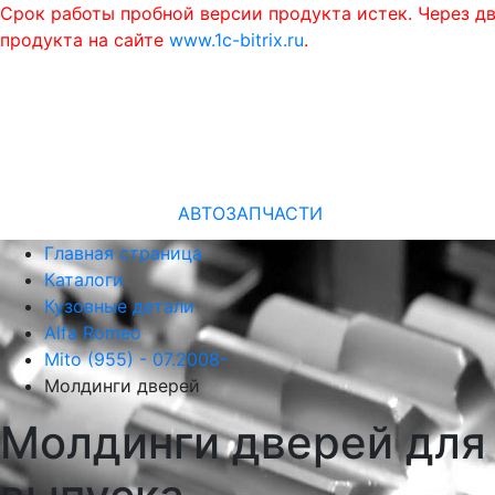
Срок работы пробной версии продукта истек. Через д
продукта на сайте
www.1c-bitrix.ru
.
АВТОЗАПЧАСТИ
Главная страница
Каталоги
Кузовные детали
Alfa Romeo
Mito (955) - 07.2008-
Молдинги дверей
Молдинги дверей для A