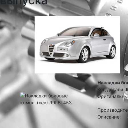
выпуска
Накладки бо
Код детали:
Оригинальны
Производите
Описание: