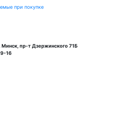
аемые при покупке
 Минск, пр-т Дзержинского 71Б
99-16