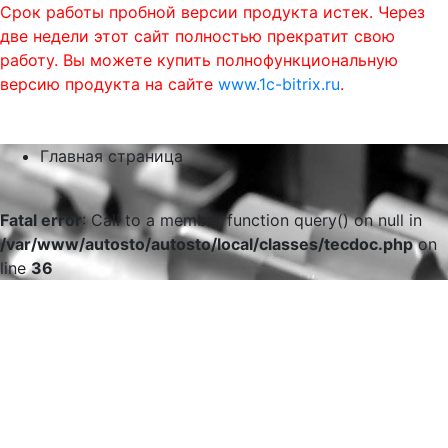
Срок работы пробной версии продукта истек. Через
две недели этот сайт полностью прекратит свою
работу. Вы можете купить полнофункциональную
версию продукта на сайте
www.1c-bitrix.ru
.
0
phone
menu
shopping_cart
Главная страница
Fatal error
: Call to a member function query() on null in
/var/www/autosto/autosto/local/classes/tecdoc.php
on
line
36