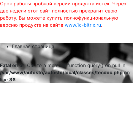
Срок работы пробной версии продукта истек. Через
две недели этот сайт полностью прекратит свою
работу. Вы можете купить полнофункциональную
версию продукта на сайте
www.1c-bitrix.ru
.
0
phone
menu
shopping_cart
Главная страница
Fatal error
: Call to a member function query() on null in
/var/www/autosto/autosto/local/classes/tecdoc.php
on
line
36