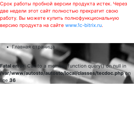
Срок работы пробной версии продукта истек. Через
две недели этот сайт полностью прекратит свою
работу. Вы можете купить полнофункциональную
версию продукта на сайте
www.1c-bitrix.ru
.
0
phone
menu
shopping_cart
Главная страница
Fatal error
: Call to a member function query() on null in
/var/www/autosto/autosto/local/classes/tecdoc.php
on
line
36