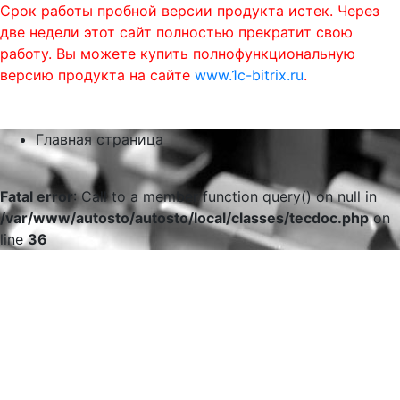
Срок работы пробной версии продукта истек. Через
две недели этот сайт полностью прекратит свою
работу. Вы можете купить полнофункциональную
версию продукта на сайте
www.1c-bitrix.ru
.
0
phone
menu
shopping_cart
Главная страница
Fatal error
: Call to a member function query() on null in
/var/www/autosto/autosto/local/classes/tecdoc.php
on
line
36