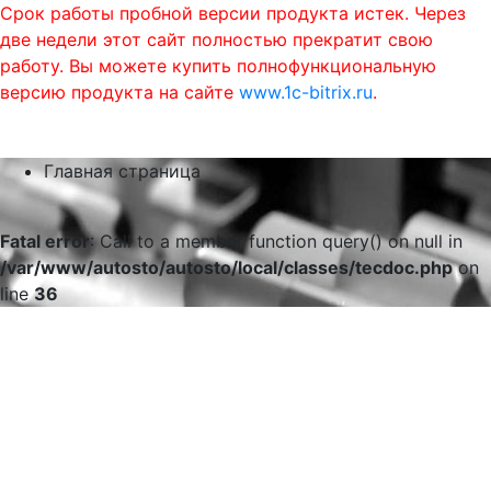
Срок работы пробной версии продукта истек. Через
две недели этот сайт полностью прекратит свою
работу. Вы можете купить полнофункциональную
версию продукта на сайте
www.1c-bitrix.ru
.
0
phone
menu
shopping_cart
Главная страница
Fatal error
: Call to a member function query() on null in
/var/www/autosto/autosto/local/classes/tecdoc.php
on
line
36