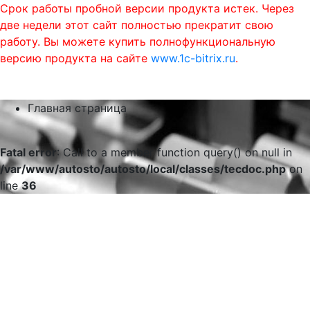
Срок работы пробной версии продукта истек. Через
две недели этот сайт полностью прекратит свою
работу. Вы можете купить полнофункциональную
версию продукта на сайте
www.1c-bitrix.ru
.
0
phone
menu
shopping_cart
Главная страница
Fatal error
: Call to a member function query() on null in
/var/www/autosto/autosto/local/classes/tecdoc.php
on
line
36