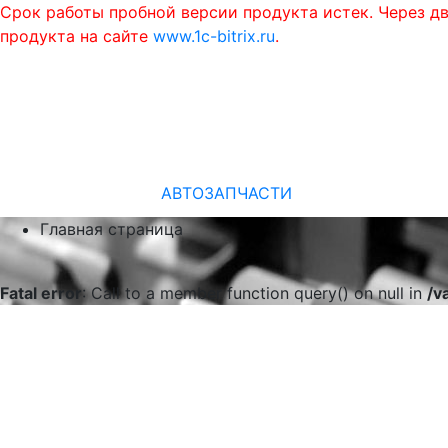
Срок работы пробной версии продукта истек. Через д
продукта на сайте
www.1c-bitrix.ru
.
АВТОЗАПЧАСТИ
Главная страница
Fatal error
: Call to a member function query() on null in
/v