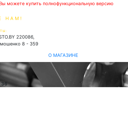
. Вы можете купить полнофункциональную версию
Е НАМ!
1-99-16
0
ТЫ:
shopping_cart
STO.BY
220086,
имошенко 8 - 359
О МАГАЗИНЕ
e
36