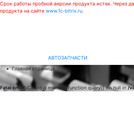
Срок работы пробной версии продукта истек. Через д
продукта на сайте
www.1c-bitrix.ru
.
АВТОЗАПЧАСТИ
Главная страница
Fatal error
: Call to a member function query() on null in
/v