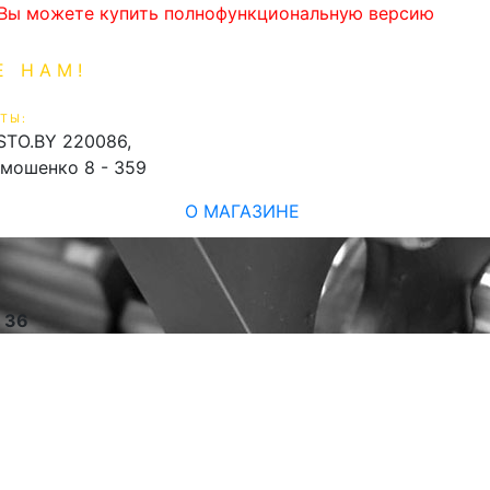
. Вы можете купить полнофункциональную версию
Е НАМ!
1-99-16
0
ТЫ:
shopping_cart
STO.BY
220086,
имошенко 8 - 359
О МАГАЗИНЕ
e
36