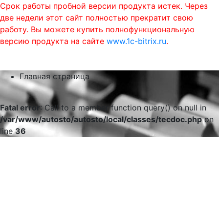
Срок работы пробной версии продукта истек. Через
две недели этот сайт полностью прекратит свою
работу. Вы можете купить полнофункциональную
версию продукта на сайте
www.1c-bitrix.ru
.
0
phone
menu
shopping_cart
Главная страница
Fatal error
: Call to a member function query() on null in
/var/www/autosto/autosto/local/classes/tecdoc.php
on
line
36