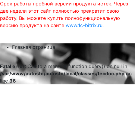
Срок работы пробной версии продукта истек. Через
две недели этот сайт полностью прекратит свою
работу. Вы можете купить полнофункциональную
версию продукта на сайте
www.1c-bitrix.ru
.
0
phone
menu
shopping_cart
Главная страница
Fatal error
: Call to a member function query() on null in
/var/www/autosto/autosto/local/classes/tecdoc.php
on
line
36