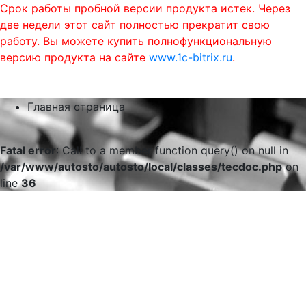
Срок работы пробной версии продукта истек. Через
две недели этот сайт полностью прекратит свою
работу. Вы можете купить полнофункциональную
версию продукта на сайте
www.1c-bitrix.ru
.
0
phone
menu
shopping_cart
Главная страница
Fatal error
: Call to a member function query() on null in
/var/www/autosto/autosto/local/classes/tecdoc.php
on
line
36