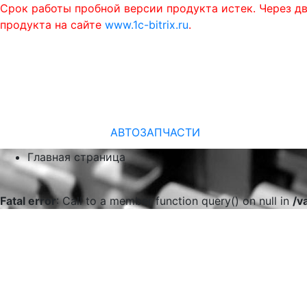
Срок работы пробной версии продукта истек. Через д
продукта на сайте
www.1c-bitrix.ru
.
АВТОЗАПЧАСТИ
Главная страница
Fatal error
: Call to a member function query() on null in
/v