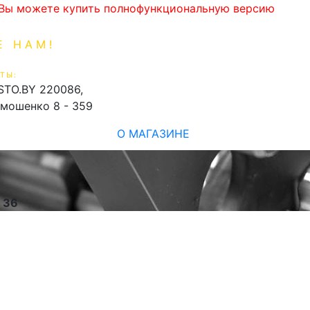
. Вы можете купить полнофункциональную версию
Е НАМ!
1-99-16
0
ТЫ:
shopping_cart
STO.BY
220086,
имошенко 8 - 359
О МАГАЗИНЕ
e
36