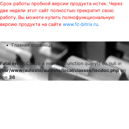
Срок работы пробной версии продукта истек. Через
две недели этот сайт полностью прекратит свою
работу. Вы можете купить полнофункциональную
версию продукта на сайте
www.1c-bitrix.ru
.
0
phone
menu
shopping_cart
Главная страница
Fatal error
: Call to a member function query() on null in
/var/www/autosto/autosto/local/classes/tecdoc.php
on
line
36