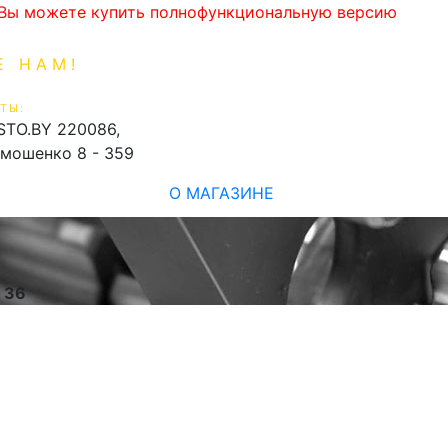
. Вы можете купить полнофункциональную версию
Е НАМ!
1-99-16
0
ТЫ:
shopping_cart
STO.BY
220086,
имошенко 8 - 359
О МАГАЗИНЕ
e
36