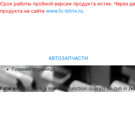
Срок работы пробной версии продукта истек. Через д
продукта на сайте
www.1c-bitrix.ru
.
АВТОЗАПЧАСТИ
Главная страница
Fatal error
: Call to a member function query() on null in
/v