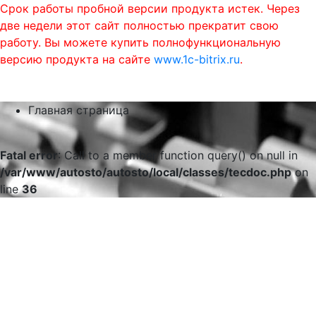
Срок работы пробной версии продукта истек. Через
две недели этот сайт полностью прекратит свою
работу. Вы можете купить полнофункциональную
версию продукта на сайте
www.1c-bitrix.ru
.
0
phone
menu
shopping_cart
Главная страница
Fatal error
: Call to a member function query() on null in
/var/www/autosto/autosto/local/classes/tecdoc.php
on
line
36