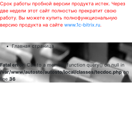
Срок работы пробной версии продукта истек. Через
две недели этот сайт полностью прекратит свою
работу. Вы можете купить полнофункциональную
версию продукта на сайте
www.1c-bitrix.ru
.
0
phone
menu
shopping_cart
Главная страница
Fatal error
: Call to a member function query() on null in
/var/www/autosto/autosto/local/classes/tecdoc.php
on
line
36