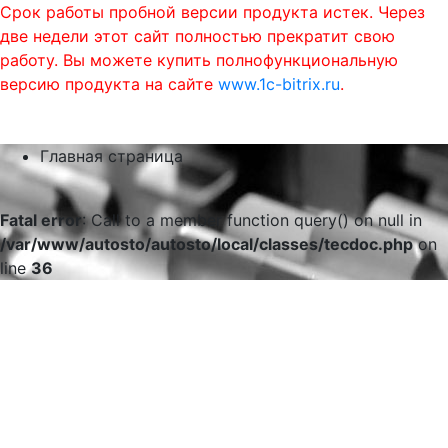
Срок работы пробной версии продукта истек. Через
две недели этот сайт полностью прекратит свою
работу. Вы можете купить полнофункциональную
версию продукта на сайте
www.1c-bitrix.ru
.
0
phone
menu
shopping_cart
Главная страница
Fatal error
: Call to a member function query() on null in
/var/www/autosto/autosto/local/classes/tecdoc.php
on
line
36