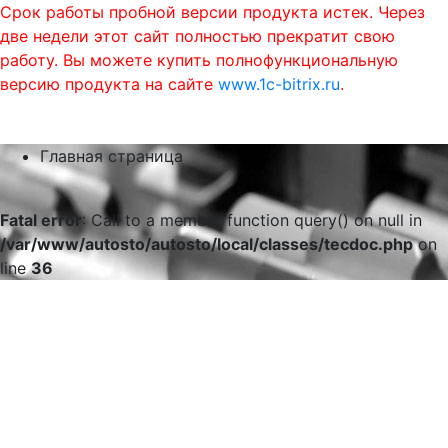
Срок работы пробной версии продукта истек. Через
две недели этот сайт полностью прекратит свою
работу. Вы можете купить полнофункциональную
версию продукта на сайте
www.1c-bitrix.ru
.
0
phone
menu
shopping_cart
Главная страница
Fatal error
: Call to a member function query() on null in
/var/www/autosto/autosto/local/classes/tecdoc.php
on
line
36