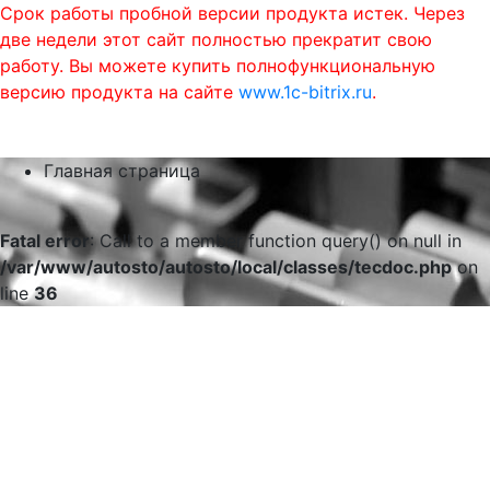
Срок работы пробной версии продукта истек. Через
две недели этот сайт полностью прекратит свою
работу. Вы можете купить полнофункциональную
версию продукта на сайте
www.1c-bitrix.ru
.
0
phone
menu
shopping_cart
Главная страница
Fatal error
: Call to a member function query() on null in
/var/www/autosto/autosto/local/classes/tecdoc.php
on
line
36