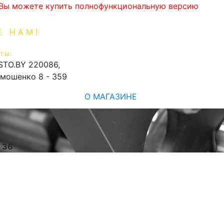
. Вы можете купить полнофункциональную версию
Е НАМ!
1-99-16
0
ТЫ:
shopping_cart
STO.BY
220086,
имошенко 8 - 359
О МАГАЗИНЕ
e
36