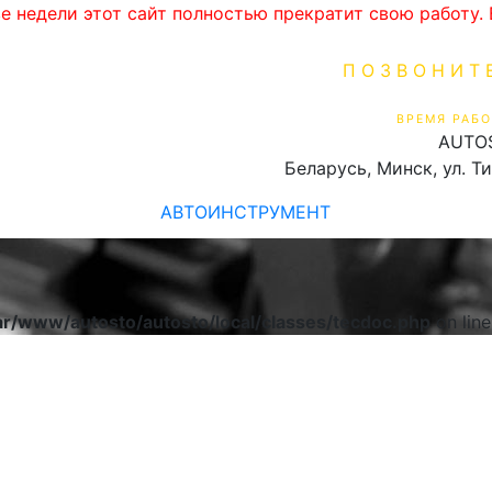
ве недели этот сайт полностью прекратит свою работу
ПОЗВОНИТ
+375 (29) 16
ВРЕМЯ РАБО
AUTO
Пн-Пт 9:00 - 19:00
Беларусь, Минск, ул. Т
АВТОИНСТРУМЕНТ
ar/www/autosto/autosto/local/classes/tecdoc.php
on lin