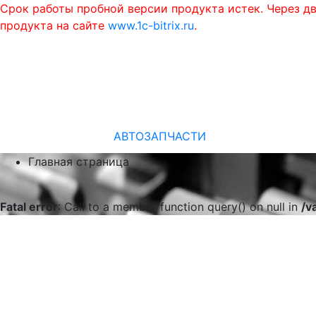
Срок работы пробной версии продукта истек. Через д
продукта на сайте
www.1c-bitrix.ru
.
АВТОЗАПЧАСТИ
Главная страница
Fatal error
: Call to a member function query() on null in
/v