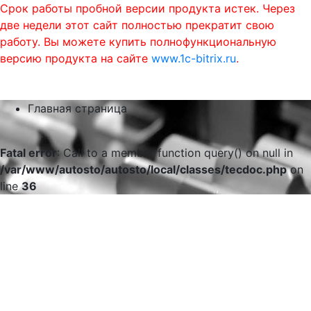
Срок работы пробной версии продукта истек. Через
две недели этот сайт полностью прекратит свою
работу. Вы можете купить полнофункциональную
версию продукта на сайте
www.1c-bitrix.ru
.
0
phone
menu
shopping_cart
Главная страница
Fatal error
: Call to a member function query() on null in
/var/www/autosto/autosto/local/classes/tecdoc.php
on
line
36