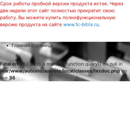
Срок работы пробной версии продукта истек. Через
две недели этот сайт полностью прекратит свою
работу. Вы можете купить полнофункциональную
версию продукта на сайте
www.1c-bitrix.ru
.
0
phone
menu
shopping_cart
Главная страница
Fatal error
: Call to a member function query() on null in
/var/www/autosto/autosto/local/classes/tecdoc.php
on
line
36