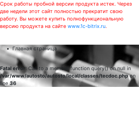
Срок работы пробной версии продукта истек. Через
две недели этот сайт полностью прекратит свою
работу. Вы можете купить полнофункциональную
версию продукта на сайте
www.1c-bitrix.ru
.
0
phone
menu
shopping_cart
Главная страница
Fatal error
: Call to a member function query() on null in
/var/www/autosto/autosto/local/classes/tecdoc.php
on
line
36