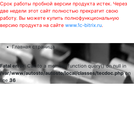
Срок работы пробной версии продукта истек. Через
две недели этот сайт полностью прекратит свою
работу. Вы можете купить полнофункциональную
версию продукта на сайте
www.1c-bitrix.ru
.
0
phone
menu
shopping_cart
Главная страница
Fatal error
: Call to a member function query() on null in
/var/www/autosto/autosto/local/classes/tecdoc.php
on
line
36