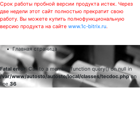
Срок работы пробной версии продукта истек. Через
две недели этот сайт полностью прекратит свою
работу. Вы можете купить полнофункциональную
версию продукта на сайте
www.1c-bitrix.ru
.
0
phone
menu
shopping_cart
Главная страница
Fatal error
: Call to a member function query() on null in
/var/www/autosto/autosto/local/classes/tecdoc.php
on
line
36