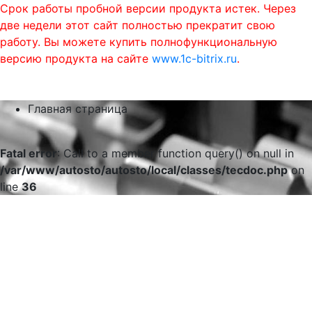
Срок работы пробной версии продукта истек. Через
две недели этот сайт полностью прекратит свою
работу. Вы можете купить полнофункциональную
версию продукта на сайте
www.1c-bitrix.ru
.
0
phone
menu
shopping_cart
Главная страница
Fatal error
: Call to a member function query() on null in
/var/www/autosto/autosto/local/classes/tecdoc.php
on
line
36