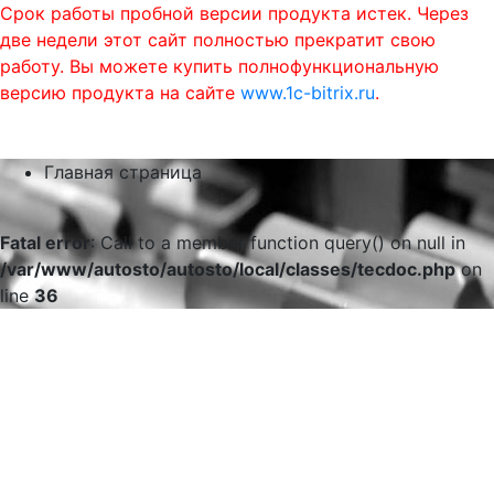
Срок работы пробной версии продукта истек. Через
две недели этот сайт полностью прекратит свою
работу. Вы можете купить полнофункциональную
версию продукта на сайте
www.1c-bitrix.ru
.
0
phone
menu
shopping_cart
Главная страница
Fatal error
: Call to a member function query() on null in
/var/www/autosto/autosto/local/classes/tecdoc.php
on
line
36