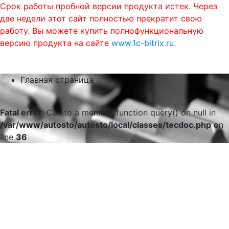
Срок работы пробной версии продукта истек. Через
две недели этот сайт полностью прекратит свою
работу. Вы можете купить полнофункциональную
версию продукта на сайте
www.1c-bitrix.ru
.
0
phone
menu
shopping_cart
Главная страница
Fatal error
: Call to a member function query() on null in
/var/www/autosto/autosto/local/classes/tecdoc.php
on
line
36