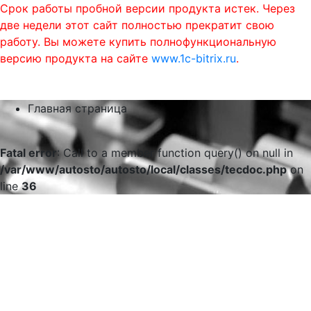
Срок работы пробной версии продукта истек. Через
две недели этот сайт полностью прекратит свою
работу. Вы можете купить полнофункциональную
версию продукта на сайте
www.1c-bitrix.ru
.
0
phone
menu
shopping_cart
Главная страница
Fatal error
: Call to a member function query() on null in
/var/www/autosto/autosto/local/classes/tecdoc.php
on
line
36