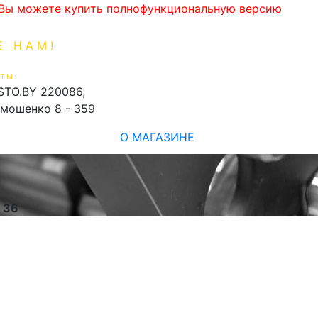
. Вы можете купить полнофункциональную версию
Е НАМ!
1-99-16
0
ТЫ:
shopping_cart
STO.BY
220086,
имошенко 8 - 359
О МАГАЗИНЕ
e
36