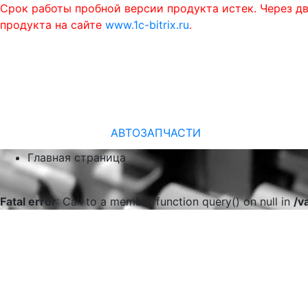
Срок работы пробной версии продукта истек. Через д
продукта на сайте
www.1c-bitrix.ru
.
АВТОЗАПЧАСТИ
Главная страница
Fatal error
: Call to a member function query() on null in
/v